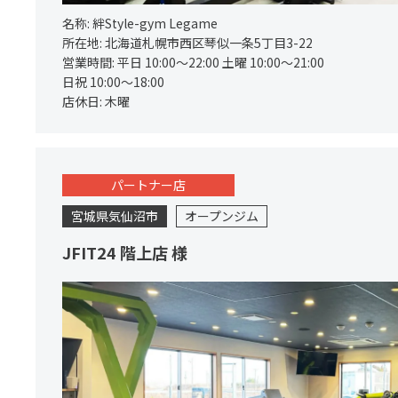
名称:
絆Style-gym Legame
所在地:
北海道札幌市西区琴似一条5丁目3-22
営業時間:
平日 10:00～22:00 土曜 10:00～21:00
日祝 10:00～18:00
店休日:
木曜
パートナー店
宮城県気仙沼市
オープンジム
JFIT24 階上店 様