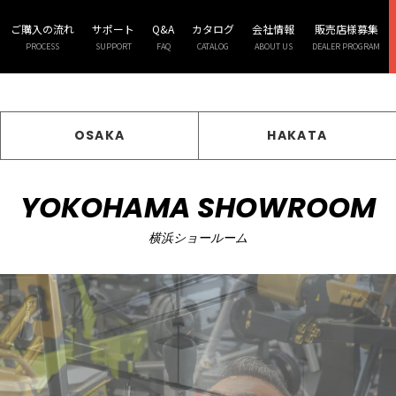
ご購入の流れ
サポート
Q&A
カタログ
会社情報
販売店様募集
PROCESS
SUPPORT
FAQ
CATALOG
ABOUT US
DEALER PROGRAM
OSAKA
HAKATA
YOKOHAMA SHOWROOM
横浜ショールーム