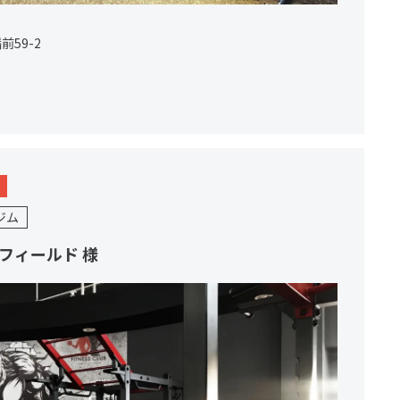
59-2
ジム
フィールド 様