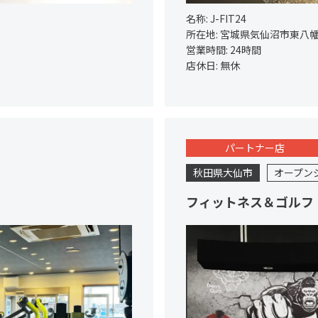
名称:
J-FIT24
所在地:
宮城県気仙沼市東八幡前
営業時間:
24時間
店休日:
無休
パートナー店
秋田県大仙市
オープン
フィットネス＆ゴルフ 