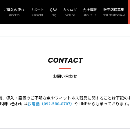
ご購入の流れ
サポート
Q&A
カタログ
会社情報
販売店様募集
PROCESS
SUPPORT
FAQ
CATALOG
ABOUT US
DEALER PROGRAM
CONTACT
お問い合わせ
談、導入・設置のご不明な点や
フィットネス器具に関することは下記の
お問い合わせは
お電話（092-580-8707）
やLINEからも承っております