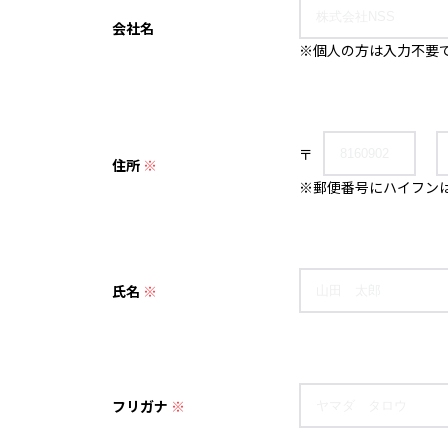
会社名
※個人の方は入力不要
〒
住所
※
※郵便番号にハイフン
氏名
※
フリガナ
※