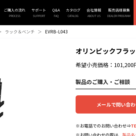
ご購入の流れ
サポート
Q&A
カタログ
会社情報
販売店様募集
PROCESS
SUPPORT
FAQ
CATALOG
ABOUT US
DEALER PROGRAM
＞
ラック＆ベンチ
＞
EVRB-L043
オリンピックフラッ
希望小売価格：101,200
製品のご購入・ご相談
メールで問い合わ
※お電話でのお問い合わせ⇒
TE
※お問い合わせの際は、
製品名